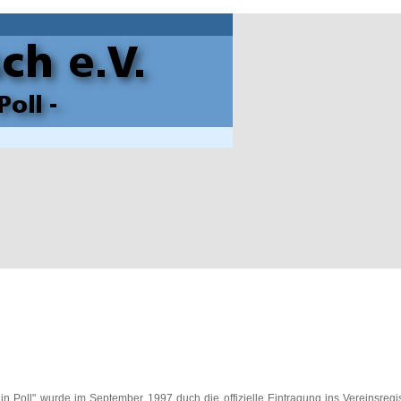
 in Poll" wurde im September 1997 duch die offizielle Eintragung ins Vereinsre