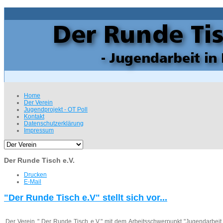
Home
Der Verein
Jugendprojekt - OT Poll
Kontakt
Datenschutzerklärung
Impressum
Der Runde Tisch e.V.
Drucken
E-Mail
"Der Runde Tisch e.V" stellt sich vor...
Der Verein " Der Runde Tisch e.V." mit dem Arbeitsschwerpunkt "Jugendarbeit