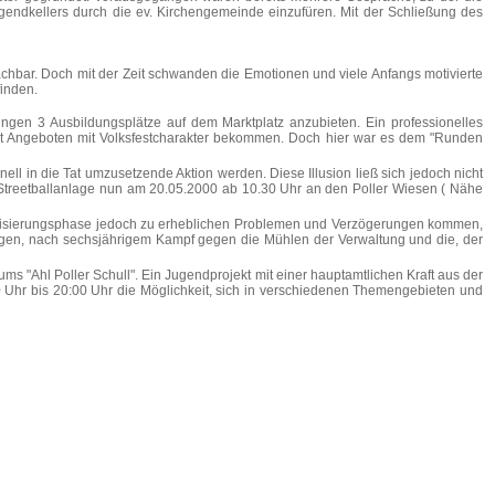
ugendkellers durch die ev. Kirchengemeinde einzufüren. Mit der Schließung des
machbar. Doch mit der Zeit schwanden die Emotionen und viele Anfangs motivierte
finden.
lungen 3 Ausbildungsplätze auf dem Marktplatz anzubieten. Ein professionelles
nt Angeboten mit Volksfestcharakter bekommen. Doch hier war es dem "Runden
ell in die Tat umzusetzende Aktion werden. Diese Illusion ließ sich jedoch nicht
treetballanlage nun am 20.05.2000 ab 10.30 Uhr an den Poller Wiesen ( Nähe
 Realisierungsphase jedoch zu erheblichen Problemen und Verzögerungen kommen,
rfolgen, nach sechsjährigem Kampf gegen die Mühlen der Verwaltung und die, der
ums "Ahl Poller Schull". Ein Jugendprojekt mit einer hauptamtlichen Kraft aus der
0 Uhr bis 20:00 Uhr die Möglichkeit, sich in verschiedenen Themengebieten und