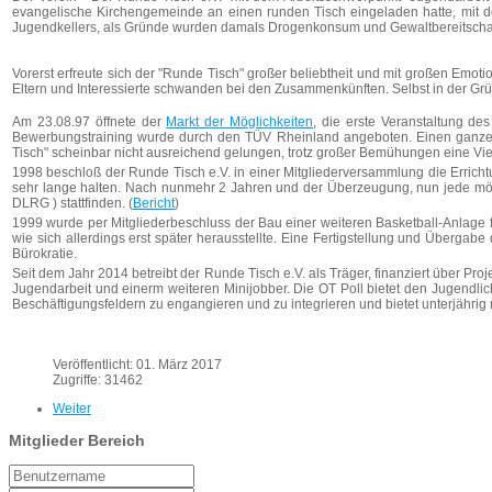
evangelische Kirchengemeinde an einen runden Tisch eingeladen hatte, mit der
Jugendkellers, als Gründe wurden damals Drogenkonsum und Gewaltbereitschaft 
Vorerst erfreute sich der "Runde Tisch" großer beliebtheit und mit großen Emot
Eltern und Interessierte schwanden bei den Zusammenkünften. Selbst in der Grü
Am 23.08.97 öffnete der
Markt der Möglichkeiten
, die erste Veranstaltung de
Bewerbungstraining wurde durch den TÜV Rheinland angeboten. Einen ganzen 
Tisch" scheinbar nicht ausreichend gelungen, trotz großer Bemühungen eine Vie
1998 beschloß der Runde Tisch e.V. in einer Mitgliederversammlung die Errichtun
sehr lange halten. Nach nunmehr 2 Jahren und der Überzeugung, nun jede mö
DLRG ) stattfinden. (
Bericht
)
1999 wurde per Mitgliederbeschluss der Bau einer weiteren Basketball-Anlage 
wie sich allerdings erst später herausstellte. Eine Fertigstellung und Überga
Bürokratie.
Seit dem Jahr 2014 betreibt der Runde Tisch e.V. als Träger, finanziert über Pro
Jugendarbeit und einerm weiteren Minijobber. Die OT Poll bietet den Jugendli
Beschäftigungsfeldern zu engangieren und zu integrieren und bietet unterjährig 
Veröffentlicht: 01. März 2017
Zugriffe: 31462
Weiter
Mitglieder Bereich