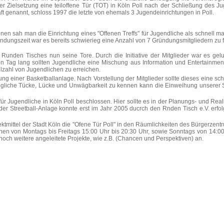
 Zielsetzung eine teiloffene Tür (TOT) in Köln Poll nach der Schließung des J
genannt, schloss 1997 die letzte von ehemals 3 Jugendeinrichtungen in Poll.
ionen sah man die Einrichtung eines "Offenen Treffs" für Jugendliche als schnell 
ndungszeit war es bereits schwierieg eine Anzahl von 7 Gründungsmitgliedern zu 
s Runden Tisches nun seine Tore. Durch die Initiative der Mitglieder war es ge
Tag lang sollten Jugendliche eine Mischung aus Information und Entertainme
lzahl von Jugendlichen zu erreichen.
g einer Basketballanlage. Nach Vorstellung der Mitglieder sollte dieses eine schn
gliche Tücke, Lücke und Unwägbarkeit zu kennen kann die Einweihung unserer S
für Jugendliche in Köln Poll beschlossen. Hier sollte es in der Planungs- und
be der Streetball-Anlage konnte erst im Jahr 2005 ducrch den Rnden Tisch e.V. e
jektmittel der Stadt Köln die "Ofene Tür Poll" in den Räumlichkeiten des Bürgerzentr
chen von Montags bis Freitags 15:00 Uhr bis 20:30 Uhr, sowie Sonntags von 14:0
noch weitere angeleitete Projekte, wie z.B. (Chancen und Perspektiven) an.